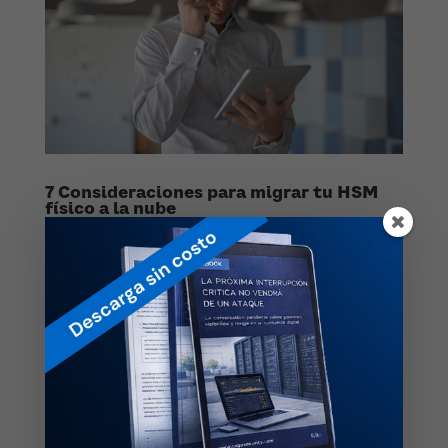
7 Consideraciones para migrar tu HSM
físico a la nube
by
cegasecurity
|
Oct 22, 2020
|
Encripción
,
FIPS 140-2
,
Futurex
,
Hardware Security Module
,
HSM
,
HSM
Financiero
,
PCI HSM
¿Llegó el momento de cambiar tu equipo HSM y estás
considerando migrar a la nube? Si tu Hardware Security
Module ya tiene 5 o más años de operación, es
probable que estés considerando actualizar tu
infraestructura. Sabemos que comprar un equipo
nuevo requiere una gran...