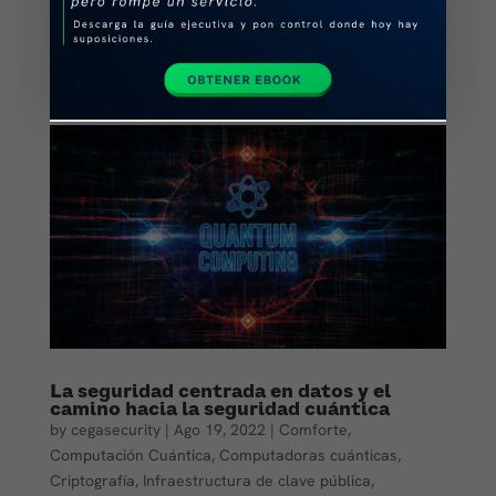
necesitas proteger información, verificar o gestionar
identidades, firmas o certificados digitales cumpliendo
con...
La seguridad centrada en datos y el
camino hacia la seguridad cuántica
by
cegasecurity
|
Ago 19, 2022
|
Comforte
,
Computación Cuántica
,
Computadoras cuánticas
,
Criptografía
,
Infraestructura de clave pública
,