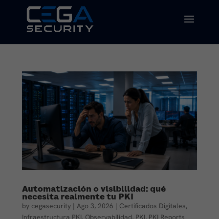
Automatización o visibilidad: qué
necesita realmente tu PKI
by
cegasecurity
|
Ago 3, 2026
|
Certificados Digitales
,
Infraestructura PKI
,
Observabilidad
,
PKI
,
PKI Reports