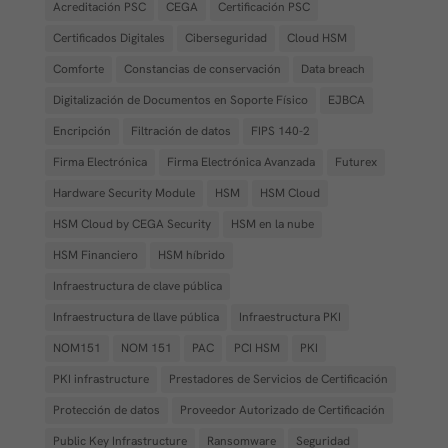
Acreditación PSC
CEGA
Certificación PSC
Certificados Digitales
Ciberseguridad
Cloud HSM
Comforte
Constancias de conservación
Data breach
Digitalización de Documentos en Soporte Físico
EJBCA
Encripción
Filtración de datos
FIPS 140-2
Firma Electrónica
Firma Electrónica Avanzada
Futurex
Hardware Security Module
HSM
HSM Cloud
HSM Cloud by CEGA Security
HSM en la nube
HSM Financiero
HSM híbrido
Infraestructura de clave pública
Infraestructura de llave pública
Infraestructura PKI
NOM151
NOM 151
PAC
PCI HSM
PKI
PKI infrastructure
Prestadores de Servicios de Certificación
Protección de datos
Proveedor Autorizado de Certificación
Public Key Infrastructure
Ransomware
Seguridad