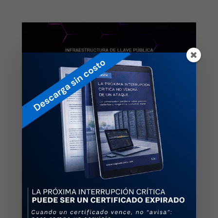
Infraestructura de Llave Pública ¿Qué
debo saber sobre PKI?
by
cegasecurity
|
Feb 22, 2023
|
Firma Electrónica
,
Infraestructura de clave pública
,
Infraestructura de
llave pública
,
Infraestructura PKI
,
PKI
,
PKI
infrastructure
,
PKI para firma electrónica
,
Public Key
Infrastructure
Una PKI (Infraestructura de llave pública) se considera
la columna vertebral para mantener los servicios
digitales seguros contra las ciberamenazas. Si