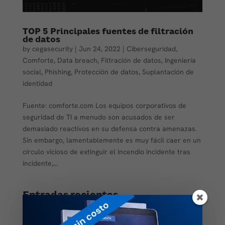
TOP 5 Principales fuentes de filtración
de datos
by
cegasecurity
|
Jun 24, 2022
|
Ciberseguridad
,
Comforte
,
Data breach
,
Filtración de datos
,
Ingeniería
social
,
Phishing
,
Protección de datos
,
Suplantación de
identidad
Fuente: comforte.com Los equipos corporativos de
seguridad de TI a menudo son acusados de ser
demasiado reactivos en su defensa contra amenazas.
Sin embargo, lamentablemente es muy fácil caer en un
círculo vicioso de extinguir el incendio incidente tras
incidente,...
Entradas recientes
Automatización o visibilidad: qué necesita realmente tu
PKI