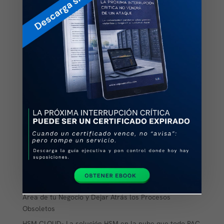
Antes de automatizar tus certificados… ¿tienes
visibilidad completa?
Las preguntas que importan sobre los certificados
digitales
La próxima interrupción crítica no vendrá de un ataque
HSM Físico vs HSM en la Nube: una decisión clave para
2026
HSM en la nube: un cambio clave para las operaciones
en Latinoamérica
HSM en la nube: la jugada inteligente que muchos PAC
ya están adoptando.
¿Por qué migrar de un HSM físico a un HSM en la nube
es una movida estratégica en 2025?
El Poder de la Firma Electrónica: Cómo Blindar Cada
Área de tu Negocio y Dejar Atrás los Procesos
Obsoletos
HSM CLOUD- La solución HSM en la nube que todo PAC