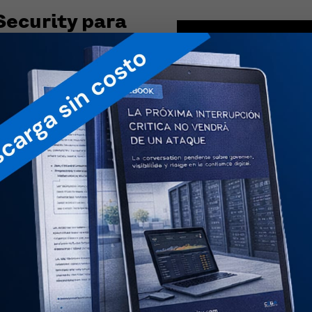
ecurity para
ecurity ha tenido un gran
iabilidad y rendimiento para
irma digital y prestadores
Proveedores de Facturación
cación en México, utilizan