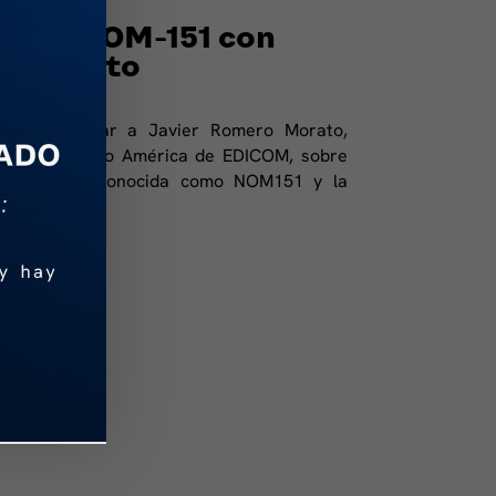
de la NOM-151 con
o Morato
de entrevistar a Javier Romero Morato,
éxico y Centro América de EDICOM, sobre
 151, mejor conocida como NOM151 y la
tal