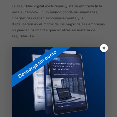
La seguridad digital evoluciona: ¿Está tu empresa lista
para el cambio? En un mundo donde las amenazas
cibernéticas crecen exponencialmente y la
digitalización es el motor de los negocios, las empresas
no pueden permitirse quedar atrás en materia de
seguridad. La...
HSM CLOUD- La solución HSM en la nube
que todo PAC necesita