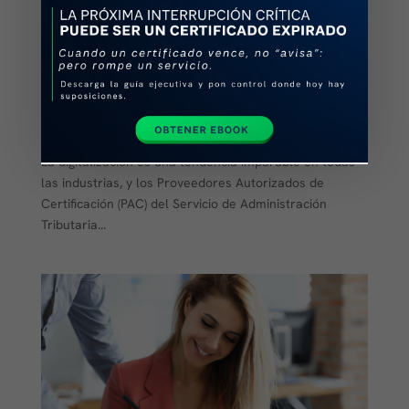
by
cegasecurity
|
Jul 24, 2024
|
Cloud HSM
,
Hardware
Security Module
,
HSM
,
HSM Cloud
,
HSM Cloud by CEGA
Security
,
HSM en la nube
,
PAC
,
Proveedor Autorizado
de Certificación
¡Transforma tu seguridad HSM con HSM Cloud® by
CEGA Security, La Solución Definitiva para PAC del SAT!
La digitalización es una tendencia imparable en todas
las industrias, y los Proveedores Autorizados de
Certificación (PAC) del Servicio de Administración
Tributaria...