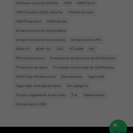
Hardware Security Module
HSM
HSM Cloud
HSM Cloud by CEGA Security
HSM en la nube
HSM Financiero
HSM híbrido
Infraestructura de clave pública
Infraestructura de llave pública
Infraestructura PKI
NOM151
NOM 151
PAC
PCI HSM
PKI
PKI infrastructure
Prestadores de Servicios de Certificación
Protección de datos
Proveedor Autorizado de Certificación
Public Key Infrastructure
Ransomware
Seguridad
Seguridad centrada en datos
Sin categoría
Tercero Legalmente Autorizado
TLA
Tokenización
Virtualización HSM