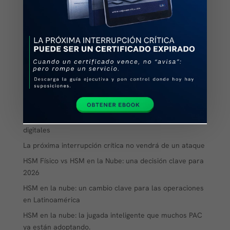
sobre algunas recomendaciones generales que debes
de tomar en cuenta al migrar tu HSM a la nube, hoy...
Entradas recientes
Automatización o visibilidad: qué necesita realmente tu
PKI
Antes de automatizar tus certificados… ¿tienes
visibilidad completa?
Las preguntas que importan sobre los certificados
digitales
La próxima interrupción crítica no vendrá de un ataque
HSM Físico vs HSM en la Nube: una decisión clave para
2026
HSM en la nube: un cambio clave para las operaciones
en Latinoamérica
HSM en la nube: la jugada inteligente que muchos PAC
ya están adoptando.