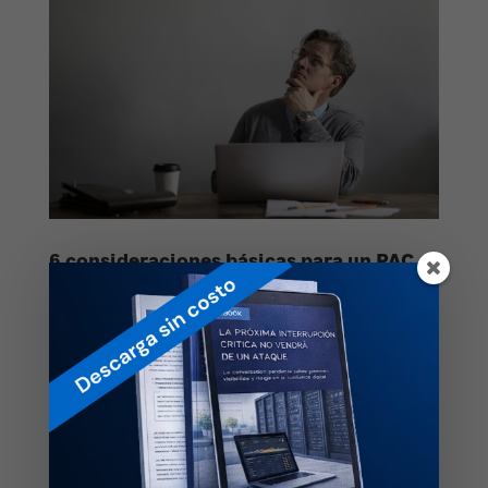
6 consideraciones básicas para un PAC
que quiere migrar su HSM a la nube
by
cegasecurity
|
Nov 11, 2020
|
Cloud HSM
,
Hardware
Security Module
,
HSM
,
HSM Cloud
,
HSM Cloud by CEGA
Security
,
HSM en la nube
,
PAC
,
Proveedor Autorizado
de Certificación
¿Eres Proveedor Autorizado de Certificación y estás
pensando migrar tu infraestructura a la nube? Este
post es para ti. En la entrada anterior, te platicamos