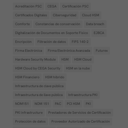
Acreditación PSC
CEGA
Certificación PSC
Certificados Digitales
Ciberseguridad
Cloud HSM
Comforte
Constancias de conservación
Data breach
Digitalización de Documentos en Soporte Físico
EJBCA
Encripción
Filtración de datos
FIPS 140-2
Firma Electrónica
Firma Electrónica Avanzada
Futurex
Hardware Security Module
HSM
HSM Cloud
HSM Cloud by CEGA Security
HSM en la nube
HSM Financiero
HSM híbrido
Infraestructura de clave pública
Infraestructura de llave pública
Infraestructura PKI
NOM151
NOM 151
PAC
PCI HSM
PKI
PKI infrastructure
Prestadores de Servicios de Certificación
Protección de datos
Proveedor Autorizado de Certificación