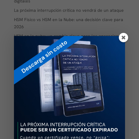
digitales
La próxima interrupción crítica no vendrá de un ataque
HSM Físico vs HSM en la Nube: una decisión clave para
2026
HSM en la nube: un cambio clave para las operaciones
en Latinoamérica
HSM en la nube: la jugada inteligente que muchos PAC
ya están adoptando.
¿Por qué migrar de un HSM físico a un HSM en la nube
es una movida estratégica en 2025?
El Poder de la Firma Electrónica: Cómo Blindar Cada
Área de tu Negocio y Dejar Atrás los Procesos
Obsoletos
HSM CLOUD- La solución HSM en la nube que todo PAC
necesita
La Evolución de la Firma Electrónica: Un Salto hacia la
Eficiencia y Seguridad