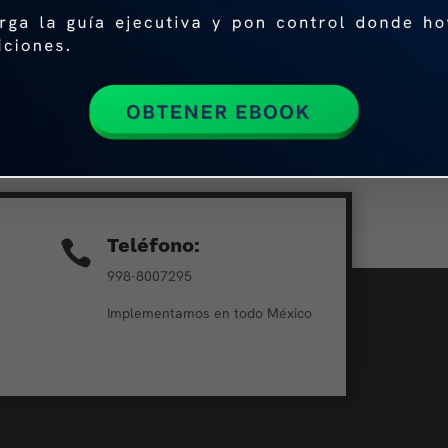
 Autorizado de Certificación (PAC)?
mente debes llenar el formulario con tu información y
Teléfono:

998-8007295
Implementamos en todo México