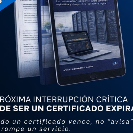
AC
rar y procesar comprobantes fiscales por medios
se en el domicilio fiscal.