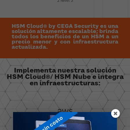
2 Nivel 3
HSM Cloud® by CEGA Security es una
solución altamente escalable; brinda
todos los beneficios de un HSM a un
precio menor y con infraestructura
actualizada.
Implementa nuestra solución
HSM Cloud®/ HSM Nube e integra
en infraestructuras: