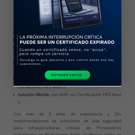
En CEGA Security contamos con diferentes soluciones
HSM que nos ayudan a cubrir distintas necesidades,
por ejemplo:
HSM
con Certificación FIPS 140-2 Nivel 3
HSM
con Certificación FIPS 140-2 Nivel 4
Timestamp
para sellado de tiempo con Certificación
FIPS Nivel 3
Timestamp
para sellado de tiempo con Certificación
FIPS Nivel 4
HSM Cloud®
by CEGA Security, con HSM con
Certificación FIPS Nivel 3
Solución Híbrida
, con HSM con Certificación FIPS Nivel
3
Con más de 5 años de experiencia y 20+
implementaciones de soluciones de alta seguridad
para infraestructuras críticas de Proveedores
Autorizados de Facturación, tanto en México como en