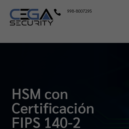
998-8007295

HSM con
Certificación
FIPS 140-2