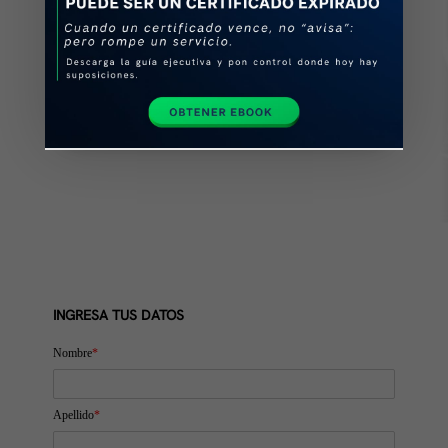
Nuestros HSM de nivel 3 están
disponible como tarjeta incorporada
PCIe o como dispositivo conectado a la
red.
INGRESA TUS DATOS
Nombre
*
Apellido
*