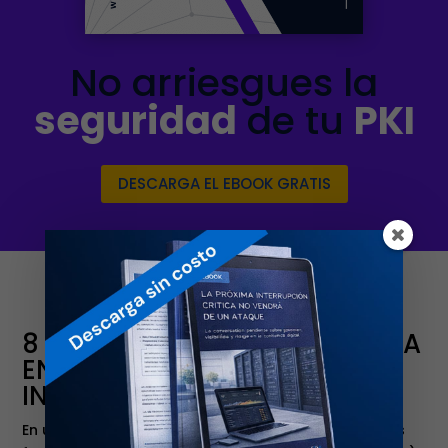
No arriesgues la
seguridad
de tu
PKI
DESCARGA EL EBOOK GRATIS
8 PUNTOS CLAVE SOBRE EJBCA
ENTERPRISE® E
INFRAESTRUCTURAS PKI
En un mundo interconectado donde la seguridad es