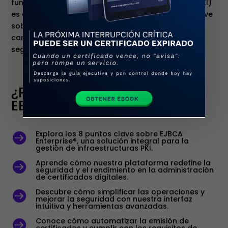
fundamental, la Infraestructura de Llave Pública (PKI)
es crucial. Descubre en este ebook los 8 puntos clave
sobre EJBCA Enterprise®, una solución líder en el
campo de la infraestructura PKI que redefine la
seguridad digital y la gestión de certificados
¿POR QUÉ DESCARGAR EL
EBOOK?
Explora los 8 puntos clave sobre EJBCA

Enterprise®, una solución integral para la
gestión de infraestructuras PKI.
Aprende cómo nuestra plataforma redefine la

seguridad y el rendimiento en la administración
de certificados digitales.
Descubre cómo simplificar las operaciones y

mejorar la seguridad con nuestra interfaz
intuitiva y herramientas avanzadas.
Conoce cómo automatizar la emisión de

certificados y cumplir con los requisitos de